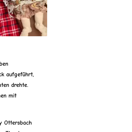
eben
k aufgeführt,
ten drehte.
men mit
y Ottersbach